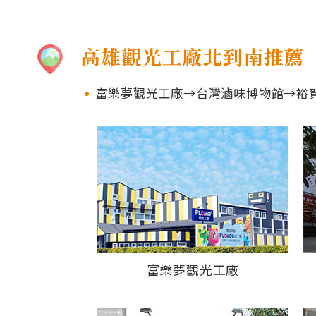
高雄觀光工廠北到南推薦
富樂夢觀光工廠→台灣滷味博物館→裕
富樂夢觀光工廠