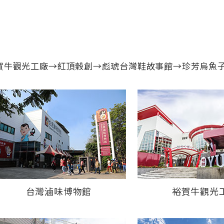
賀牛觀光工廠→紅頂穀創→彪琥台灣鞋故事館→珍芳烏魚
台灣滷味博物館
裕賀牛觀光