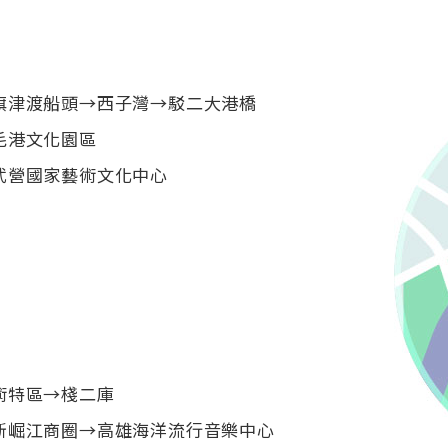
旗津渡船頭→西子灣→駁二大港橋
毛港文化園區
武營國家藝術文化中心
術特區→棧二庫
新崛江商圈→高雄海洋流行音樂中心