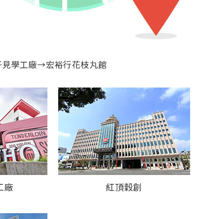
子見學工廠→宏裕行花枝丸館
工廠
紅頂穀創