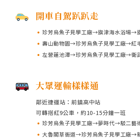
開車自駕趴趴走
珍芳烏魚子見學工廠→旗津海水浴場→
壽山動物園→珍芳烏魚子見學工廠→紅
左營蓮池潭→珍芳烏魚子見學工廠→衛
大眾運輸樣樣通
鄰近捷運站：前鎮高中站
可轉搭紅9公車，約10-15分鐘一班
珍芳烏魚子見學工廠→夢時代→駁二藝
大魯閣草衙道→珍芳烏魚子見學工廠→