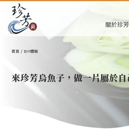
關於珍
首頁
DIY體驗
來珍芳烏魚子，做一片屬於自