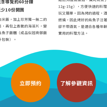
含導覽約60分鐘
12g-15g），方便快速的料
少10份開團
玩又簡單。因為烤的過程，
白米飯，加上珍芳獨一無二的
燃燒，因此烤好的烏魚子泛
鬆，再包上香脆的海苔片，變
卻不帶酒氣，是適合各種年
烏魚子飯糰（成品似超商御飯
實用的料理方法。
外包裝）。
立即預約
了解參觀資訊