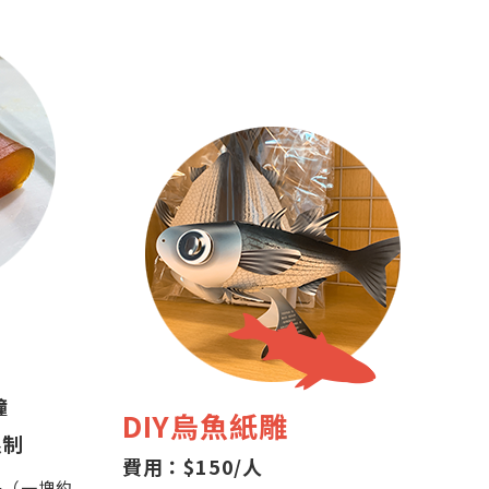
鐘
DIY烏魚紙雕
限制
費用：$150/人
子（一塊約