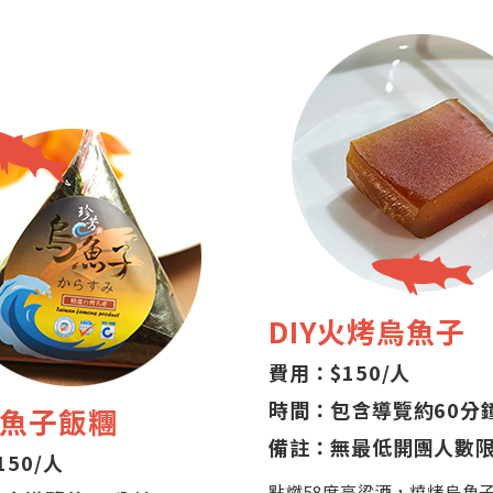
DIY火烤烏魚子
費用：$150/人
時間：包含導覽約60分
烏魚子飯糰
備註：無最低開團人數
50/人
點燃58度高粱酒，燒烤烏魚