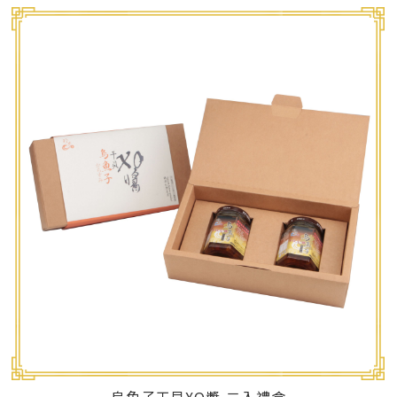
烏魚子干貝XO醬-二入禮盒