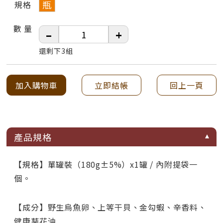
瓶
規格
數 量
–
+
還剩下3組
加入購物車
立即結帳
回上一頁
產品規格
【規格】單罐裝（180g±5%）x1罐 / 內附提袋一
個。
【成分】野生烏魚卵、上等干貝、金勾蝦、辛香料、
健康葵花油