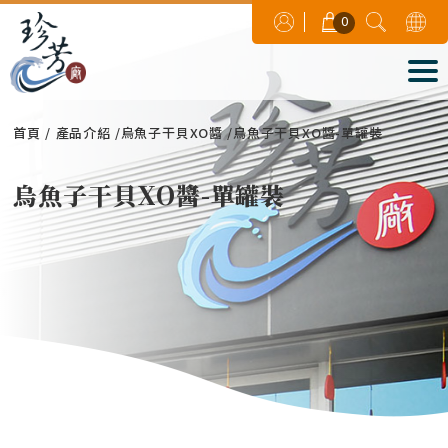
0
首頁
產品介紹
烏魚子干貝XO醬
烏魚子干貝XO醬-單罐裝
烏魚子干貝XO醬-單罐裝