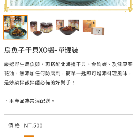
烏魚子干貝XO醬-單罐裝
嚴選野生烏魚卵，再搭配北海道干貝、金鉤蝦、及健康葵
花油，無添加任何防腐劑，簡單一匙即可增添料理風味，
是炒菜拌飯拌麵必備的好幫手！
．本產品為常溫配送。
NT.
500
價 格