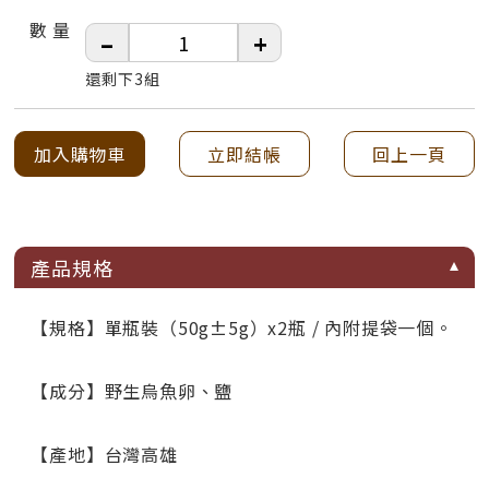
數 量
–
+
還剩下3組
加入購物車
立即結帳
回上一頁
產品規格
【規格】單瓶裝（50g±5g）x2瓶 / 內附提袋一個。
【成分】野生烏魚卵、鹽
【產地】台灣高雄