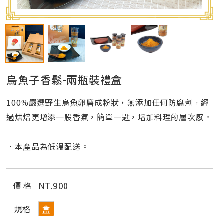
烏魚子香鬆-兩瓶裝禮盒
100%嚴選野生烏魚卵磨成粉狀，無添加任何防腐劑，經
過烘焙更增添一股香氣，簡單一匙，增加料理的層次感。
．本產品為低溫配送。
NT.
900
價 格
盒
規格