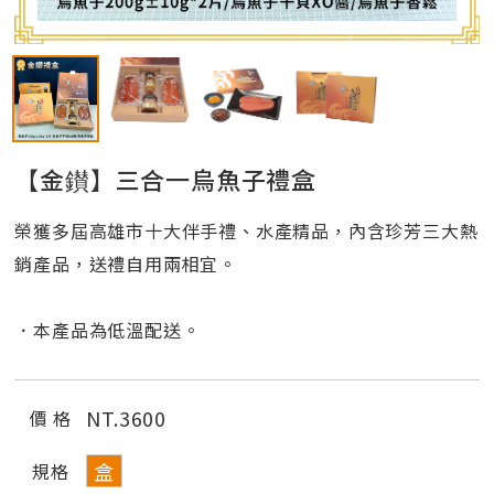
【金鑚】三合一烏魚子禮盒
榮獲多屆高雄市十大伴手禮、水產精品，內含珍芳三大熱
銷產品，送禮自用兩相宜。
．本產品為低溫配送。
NT.
3600
價 格
盒
規格