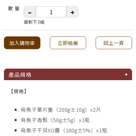
數 量
–
+
還剩下3組
加入購物車
立即結帳
回上一頁
產品規格
【規格】
烏魚子單片重（200g±10g）x2片
烏魚子香鬆（50g±5g）x1瓶
烏魚子干貝XO醬（180g±5%）x1瓶