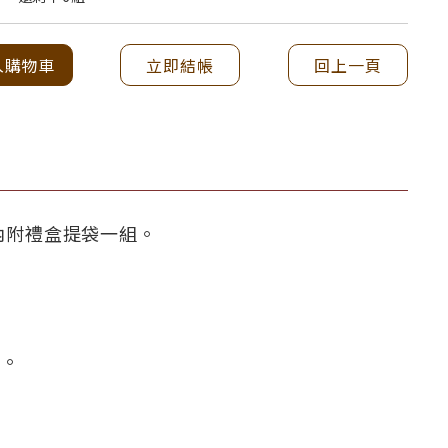
入購物車
立即結帳
回上一頁
 內附禮盒提袋一組。
畢。