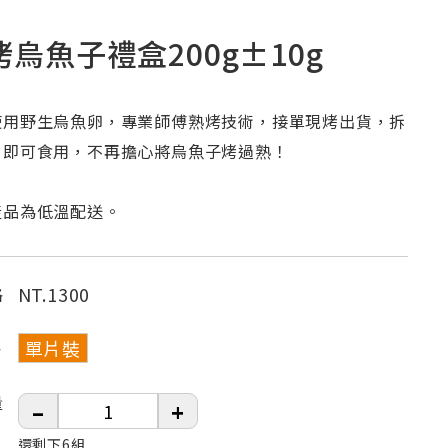
烤烏魚子禮盒200g±10g
使用野生烏魚卵，專業師傅熟烤技術，接單現烤出貨，拆
片即可食用，不再擔心將烏魚子烤過熟！
產品為低溫配送。
NT.
1300
格
單片裝
格
量
–
+
還剩下6組