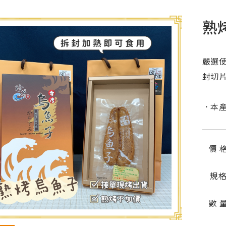
熟
嚴選
封切
．本
價 
規
數 