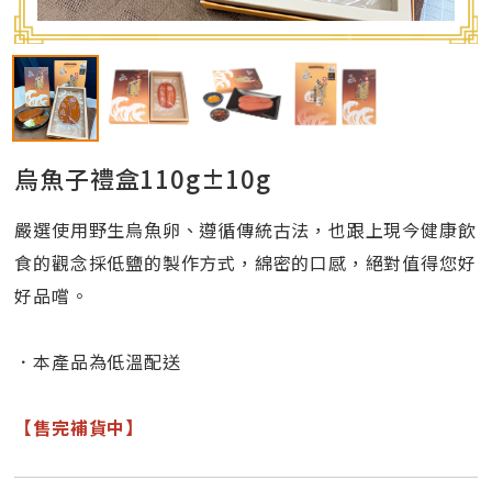
烏魚子禮盒110g±10g
嚴選使用野生烏魚卵、遵循傳統古法，也跟上現今健康飲
食的觀念採低鹽的製作方式，綿密的口感，絕對值得您好
好品嚐。
．本產品為低溫配送
【售完補貨中】