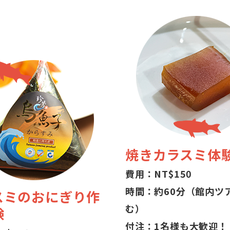
焼きカラスミ体
費用：NT$150
時間：約60分（館内ツ
スミのおにぎり作
む）
験
付注：1名様も大歓迎！