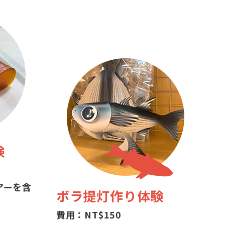
験
アーを含
ボラ提灯作り体験
費用：NT$150