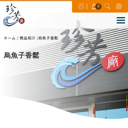
0
ホーム
商品紹介
烏魚子香鬆
烏魚子香鬆