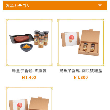
製品カテゴリ
烏魚子香鬆-單瓶裝
烏魚子香鬆-兩瓶裝禮盒
NT.400
NT.800