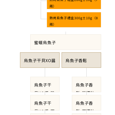
兩）
熟烤烏魚子禮盒300g±10g（8
兩）
蜜蠟烏魚子
烏魚子干貝XO醤
烏魚子香鬆
烏魚子干
烏魚子香
貝XO醬-單
鬆-單瓶裝
瓶裝
烏魚子干
烏魚子香
貝XO醬-兩
鬆-兩瓶裝