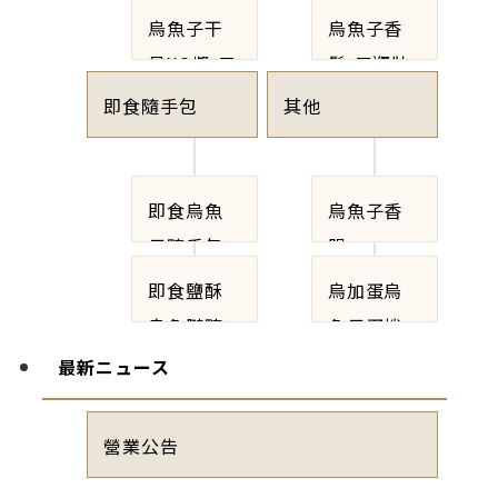
瓶裝禮盒
禮盒
烏魚子干
烏魚子香
貝XO醬-三
鬆-三瓶裝
瓶裝禮盒
禮盒
即食隨手包
其他
即食烏魚
烏魚子香
子隨手包
腸
即食鹽酥
烏加蛋烏
烏魚腱隨
魚子蛋捲
手包
最新ニュース
營業公告