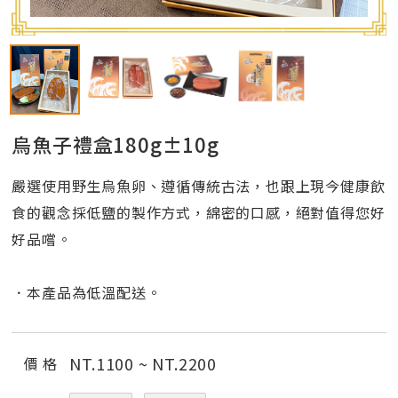
烏魚子禮盒180g±10g
嚴選使用野生烏魚卵、遵循傳統古法，也跟上現今健康飲
食的觀念採低鹽的製作方式，綿密的口感，絕對值得您好
好品嚐。
．本產品為低溫配送。
NT.
1100
~ NT.
2200
價 格