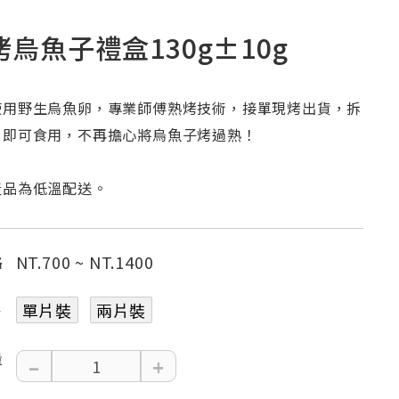
烤烏魚子禮盒130g±10g
使用野生烏魚卵，專業師傅熟烤技術，接單現烤出貨，拆
片即可食用，不再擔心將烏魚子烤過熟！
產品為低溫配送。
NT.
700
~ NT.
1400
格
單片裝
兩片裝
格
量
–
+