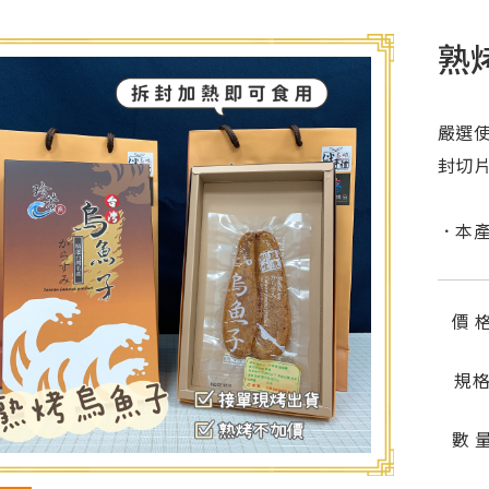
熟
嚴選
封切
．本
價 
規
數 