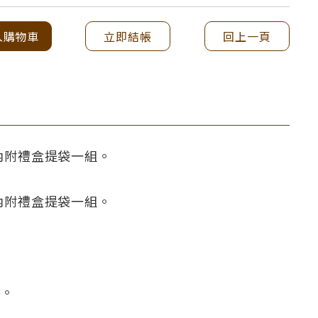
入購物車
立即結帳
回上一頁
 內附禮盒提袋一組。
內附禮盒提袋一組。
畢。