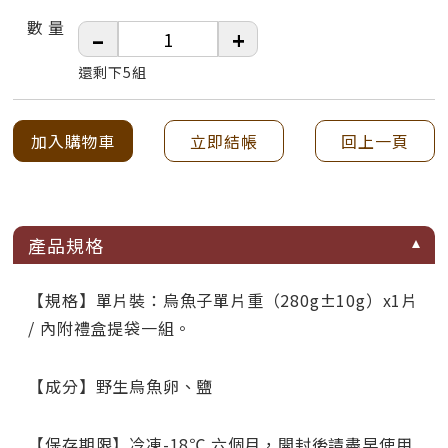
數 量
–
+
還剩下5組
加入購物車
立即結帳
回上一頁
產品規格
【規格】單片裝：烏魚子單片重（280g±10g）x1片
/ 內附禮盒提袋一組。
【成分】野生烏魚卵、鹽
【保存期限】冷凍-18℃ 六個月，開封後請盡早使用