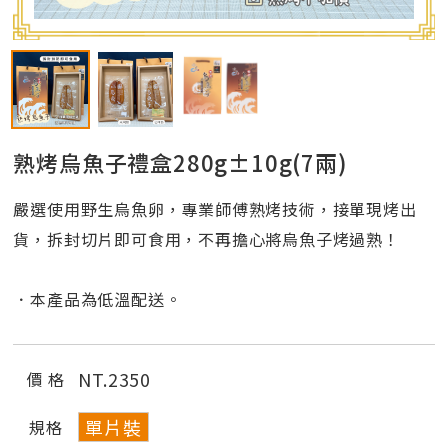
熟烤烏魚子禮盒280g±10g(7兩)
嚴選使用野生烏魚卵，專業師傅熟烤技術，接單現烤出
貨，拆封切片即可食用，不再擔心將烏魚子烤過熟！
．本產品為低溫配送。
NT.
2350
價 格
單片裝
規格