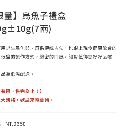
限量】烏魚子禮盒
0g±10g(7兩)
使用野生烏魚卵、遵循傳統古法，也跟上現今健康飲食的
採低鹽的製作方式，綿密的口感，絕對值得您好好品嚐。
產品為低溫配送。
量有限，售完為止！】
更大規格，歡迎來電洽詢。
NT.
2350
格