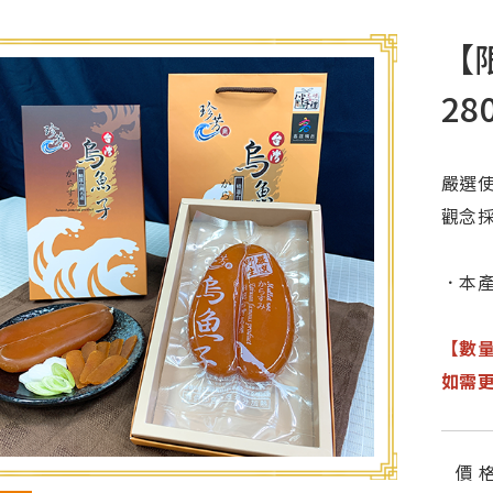
【
28
嚴選
觀念
．本
【數
如需
價 