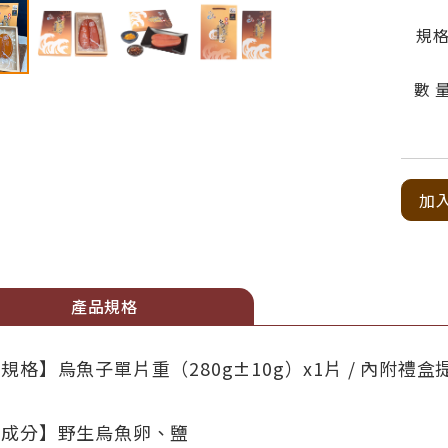
規
數 
加
產品規格
規格】烏魚子單片重（280g±10g）x1片 / 內附禮
【成分】野生烏魚卵、鹽