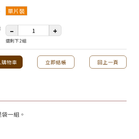
單片裝
格
量
–
+
還剩下2組
入購物車
立即結帳
回上一頁
盒提袋一組。