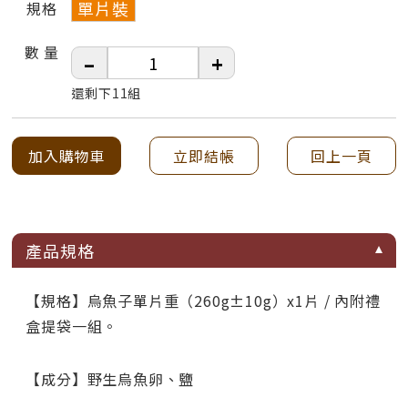
單片裝
規格
數 量
–
+
還剩下11組
加入購物車
立即結帳
回上一頁
產品規格
【規格】烏魚子單片重（260g±10g）x1片 / 內附禮
盒提袋一組。
【成分】野生烏魚卵、鹽